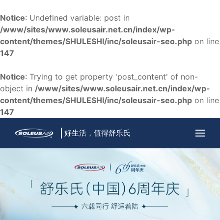
Notice
: Undefined variable: post in
/www/sites/www.soleusair.net.cn/index/wp-
content/themes/SHULESHI/inc/soleusair-seo.php
on line
147
Notice
: Trying to get property 'post_content' of non-
object in
/www/sites/www.soleusair.net.cn/index/wp-
content/themes/SHULESHI/inc/soleusair-seo.php
on line
147
好生活，值得舒乐氏