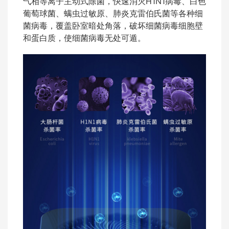
气相等离子主动式除菌，快速消灭H1N1病毒、白色
葡萄球菌、螨虫过敏原、肺炎克雷伯氏菌等各种细
菌病毒，覆盖卧室暗处角落，破坏细菌病毒细胞壁
和蛋白质，使细菌病毒无处可遁。