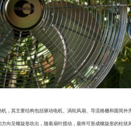
动机，其主要结构包括驱动电机、涡轮风扇、导流格栅和圆筒外
的方向呈螺旋形吹出，随着扇叶搅动，最终可形成螺旋形的柱状