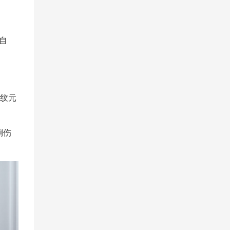
自
木纹元
倒伤