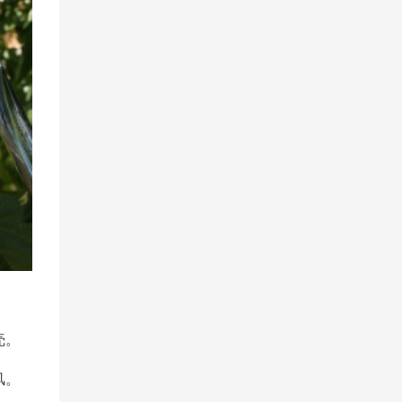
壳。
风。