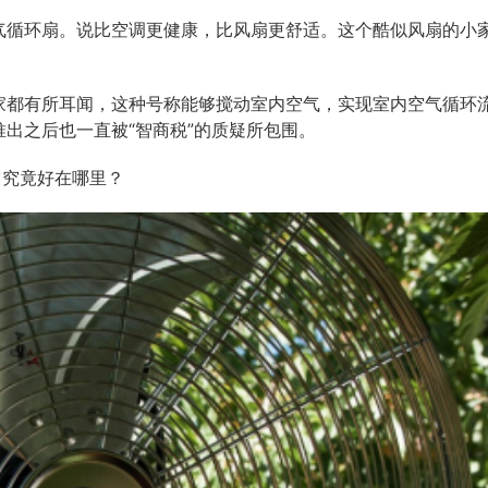
气循环扇。说比空调更健康，比风扇更舒适。这个酷似风扇的小
家都有所耳闻，这种号称能够搅动室内空气，实现室内空气循环
出之后也一直被“智商税”的质疑所包围。
它究竟好在哪里？