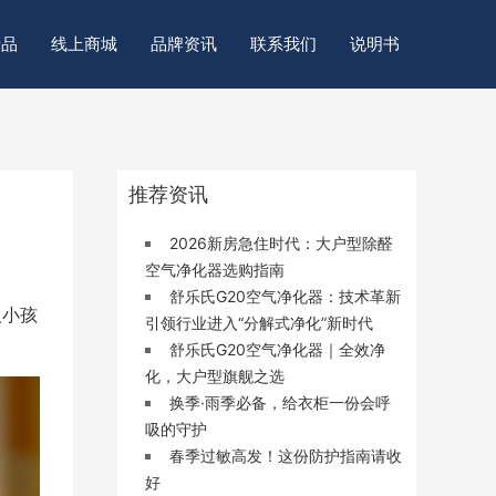
产品
线上商城
品牌资讯
联系我们
说明书
推荐资讯
2026新房急住时代：大户型除醛
空气净化器选购指南
舒乐氏G20空气净化器：技术革新
人小孩
引领行业进入“分解式净化”新时代
舒乐氏G20空气净化器｜全效净
化，大户型旗舰之选
换季·雨季必备，给衣柜一份会呼
吸的守护
春季过敏高发！这份防护指南请收
好