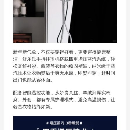
新年新气象，不仅要穿得好看，更要穿得健康整
洁！舒乐氏手持挂烫机搭载四重增压蒸汽系统，轻
松瓦解衬衫、西装等衣物的顽固褶皱，纳米级干蒸
汽技术让衣物熨后干爽无水痕，即熨即穿，赶时间
出门也能从容体面。
配备智能温控功能，从娇贵真丝、羊绒到厚实棉
麻、外套，都有专属护理模式，避免高温损伤，让
奢贵衣物始终如新。