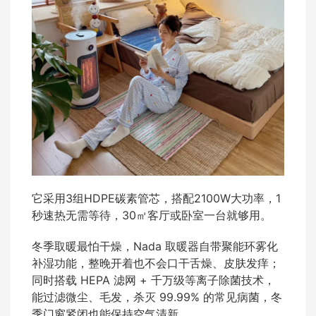
它采用3组HDPE碳素管芯，搭配2100W大功率，1
秒速热无需等待，30㎡客厅或卧室一台就够用。
冬季取暖最怕干燥，Nada 取暖器自带聚能环雾化
补湿功能，整晚开着也不会口干舌燥、皮肤发痒；
同时搭载 HEPA 滤网 + 千万级等离子除菌技术，
能过滤微尘、毛发，杀灭 99.99% 的常见病菌，冬
季门窗紧闭也能保持空气清新。