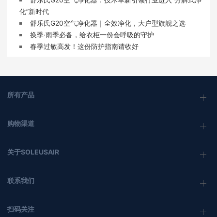
化”新时代
舒乐氏G20空气净化器｜全效净化，大户型旗舰之选
换季·雨季必备，给衣柜一份会呼吸的守护
春季过敏高发！这份防护指南请收好
所有产品
购物渠道
关于SOLEUSAIR
联系我们
扫码关注