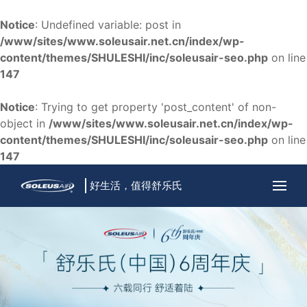
Notice
: Undefined variable: post in
/www/sites/www.soleusair.net.cn/index/wp-
content/themes/SHULESHI/inc/soleusair-seo.php
on line
147
Notice
: Trying to get property 'post_content' of non-
object in
/www/sites/www.soleusair.net.cn/index/wp-
content/themes/SHULESHI/inc/soleusair-seo.php
on line
147
好生活，值得舒乐氏