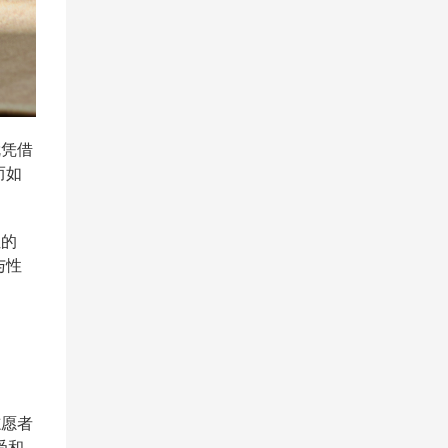
就凭借
而如
位的
与性
志愿者
受和