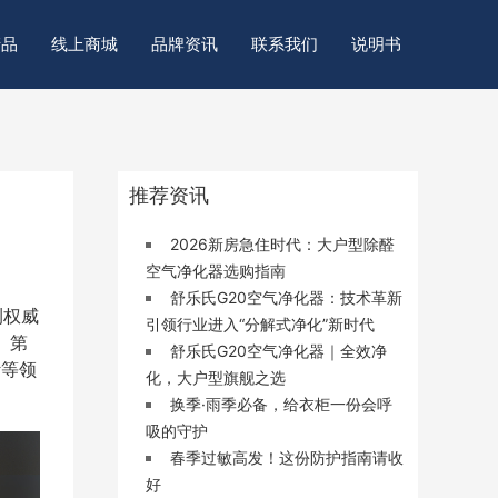
产品
线上商城
品牌资讯
联系我们
说明书
推荐资讯
2026新房急住时代：大户型除醛
空气净化器选购指南
舒乐氏G20空气净化器：技术革新
测权威
引领行业进入“分解式净化”新时代
。第
舒乐氏G20空气净化器｜全效净
计等领
化，大户型旗舰之选
换季·雨季必备，给衣柜一份会呼
吸的守护
春季过敏高发！这份防护指南请收
好