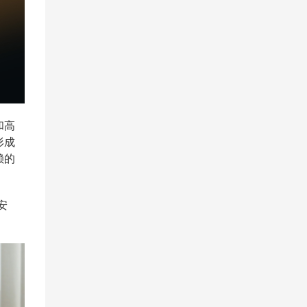
和高
形成
赖的
安